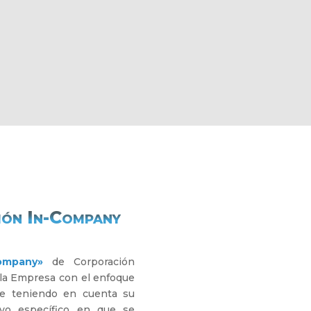
ión In-Company
ompany»
de Corporación
 la Empresa con el enfoque
ere teniendo en cuenta su
ivo específico en que se