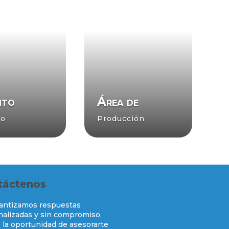
nto
Área de
o
Producción
táctenos
rantizamos respuestas
alizadas y sin compromiso.
la oportunidad de asesorarte