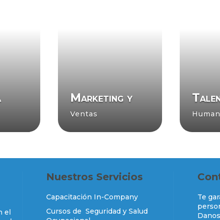
a
Marketing y
Tale
Ventas
Human
Nuestros Servicios
Con
Capacitación In-Company
Te ga
person
Cursos de Seguridad y Salud
n el
Danos 